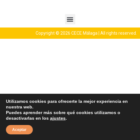
Política de Cookies
Política de Privacidad
Aviso Legal
Copyright © 2026 CECE Málaga | All rights reserved.
Utilizamos cookies para ofrecerte la mejor experiencia en
nuestra web.
Puedes aprender más sobre qué cookies utilizamos o
desactivarlas en los
ajustes
.
Aceptar